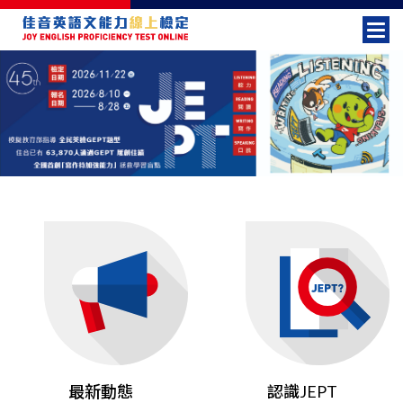
選
單
切
換
最新動態
認識JEPT